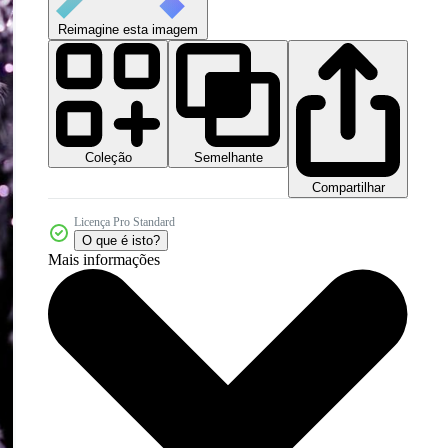
Reimagine esta imagem
Coleção
Semelhante
Compartilhar
Licença Pro Standard
O que é isto?
Mais informações