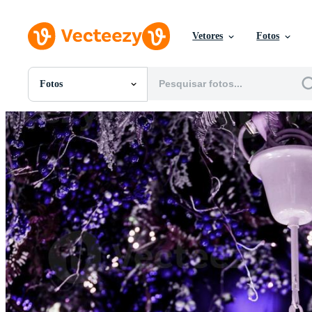
Vetores
Fotos
Fotos
Todas Imagens
Fotos
PNGs
PSDs
SVGs
Modelos
Vetores
Videos
Motion graphics
Imagens Editoriais
Eventos Editoriais