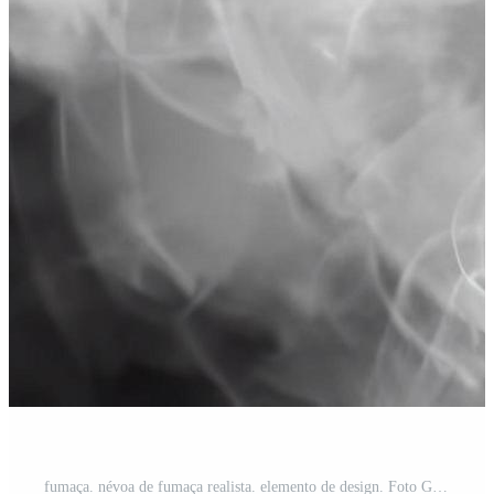
fumaça. névoa de fumaça realista. elemento de design. Foto Grátis