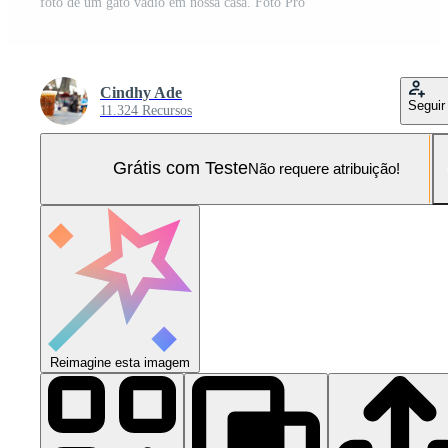
foto de um gato vadio em nossa casa. Foto Pro
Cindhy Ade
Seguir
11.324 Recursos
Grátis com Teste
Não requere atribuição!
Reimagine esta imagem