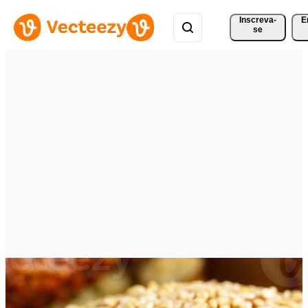
Inscreva-
E
se