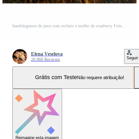
hambúrgueres de peru com recheio e molho de cranberry Foto Pro
Elena Veselova
Seguir
20.868 Recursos
Grátis com Teste
Não requere atribuição!
Reimagine esta imagem