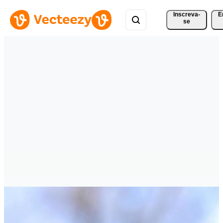
Inscreva-
E
se