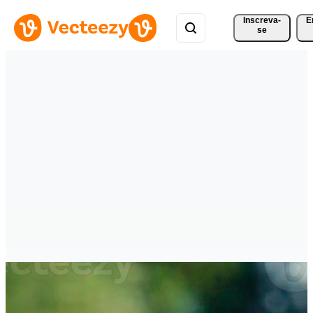
Inscreva-
E
se