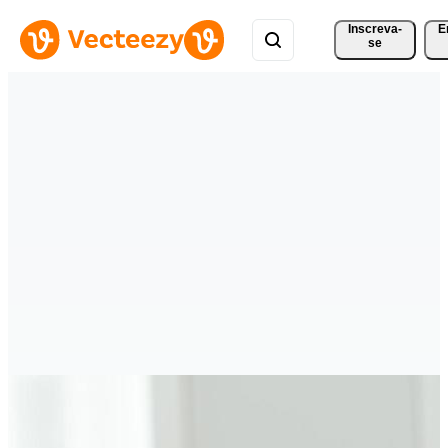
Inscreva-
E
se