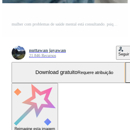
mulher com problemas de saúde mental está consultando. psiquiatra está registrando a condição do paciente para tratamento. encorajamento, amor e problema familiar, bipolar, paciente com depressão, proteger o suicídio Foto Grátis
nuttawan jayawan
Seguir
21.846 Recursos
Download gratuito
Requere atribuição
Reimagine esta imagem