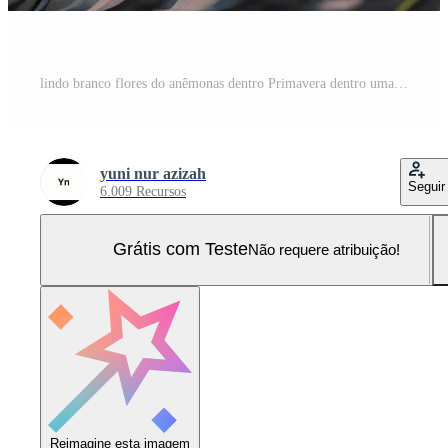
lindo branco flores do anêmonas dentro Primavera dentro uma floresta fechar acima dentro luz solar dentro natureza. Primavera floresta panorama com floração prímulas Foto Pro
yuni nur azizah
Seguir
6.009 Recursos
Grátis com Teste
Não requere atribuição!
Reimagine esta imagem