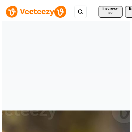
Inscreva-
E
se