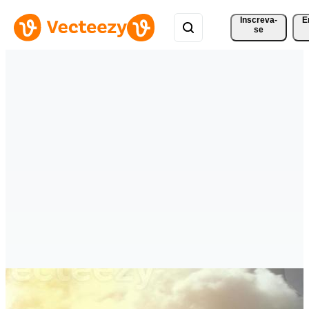
Inscreva-
E
se