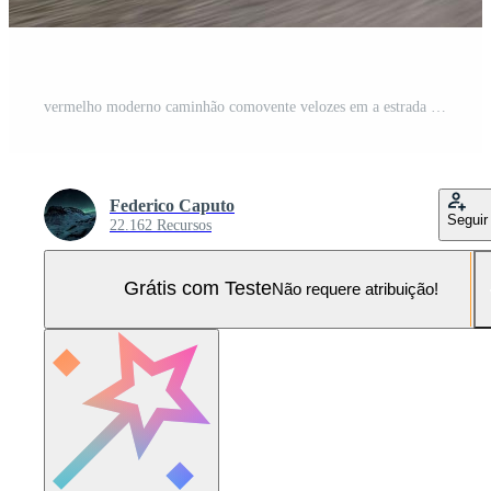
vermelho moderno caminhão comovente velozes em a estrada às pôr do sol com natural panorama Foto Pro
Federico Caputo
Seguir
22.162 Recursos
Grátis com Teste
Não requere atribuição!