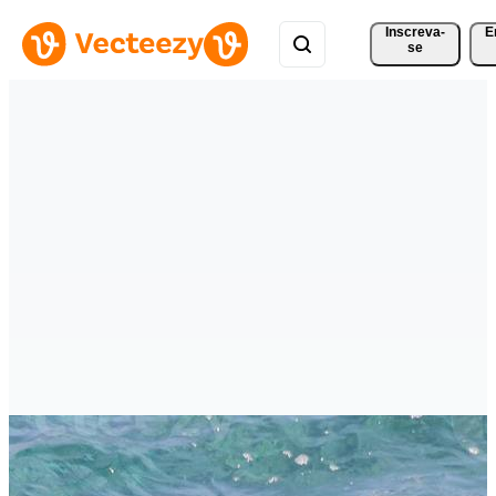
Inscreva-
E
se