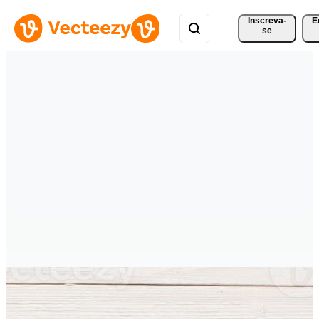
Inscreva-
E
se