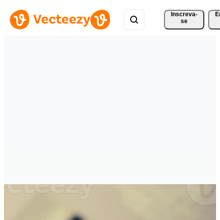
Inscreva-
E
se