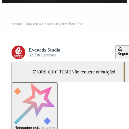
retrato Lobo em a floresta ai gerar Foto Pro
Eyestetix Studio
Seguir
32.730 Recursos
Grátis com Teste
Não requere atribuição!
Reimagine esta imagem