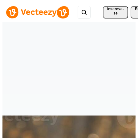
Inscreva-
E
se