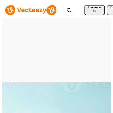
Inscreva-
E
se