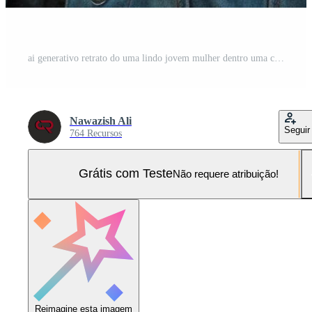
ai generativo retrato do uma lindo jovem mulher dentro uma casaco em a rua Foto Pro
Nawazish Ali
Seguir
764 Recursos
Grátis com Teste
Não requere atribuição!
Reimagine esta imagem