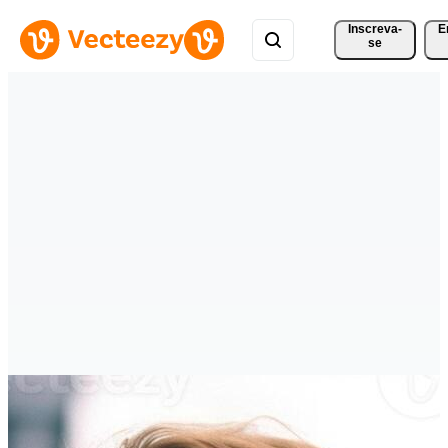
Inscreva-
E
se