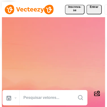
Inscreva-
Entrar
se
Baixe Vetores, Fotos, Vídeos
e Muito Mais
Gratuitamente
Recursos criativos de qualidade profissional para realizar seus
projetos com mais rapidez.
Todas Imagens