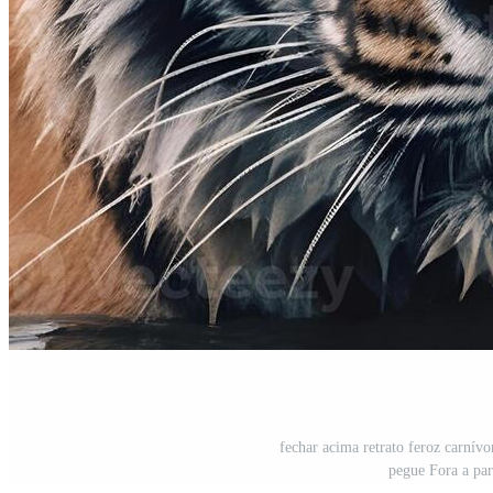
fechar acima retrato feroz carnív
pegue Fora a par