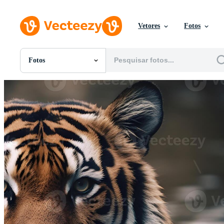
Vetores
Fotos
Fotos
Todas Imagens
Fotos
PNGs
PSDs
SVGs
Modelos
Vetores
Videos
Motion graphics
Imagens Editoriais
Eventos Editoriais