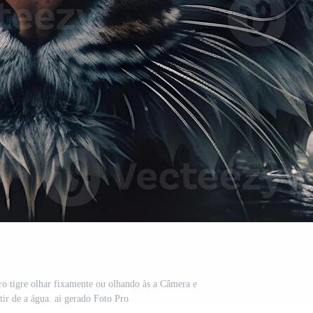
oro tigre olhar fixamente ou olhando às a Câmera e
tir de a água. ai gerado Foto Pro