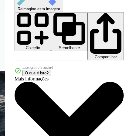
Reimagine esta imagem
Coleção
Semelhante
Compartilhar
Licença Pro Standard
O que é isto?
Mais informações