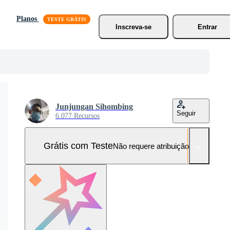
Planos
Inscreva-se
Entrar
Junjungan Sihombing
Seguir
6.077 Recursos
Grátis com Teste
Não requere atribuição!