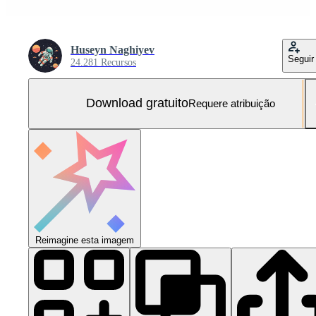
Huseyn Naghiyev
Seguir
24.281 Recursos
Download gratuito
Requere atribuição
Reimagine esta imagem