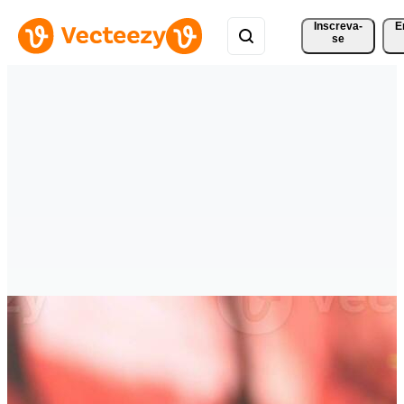
Inscreva-
E
se