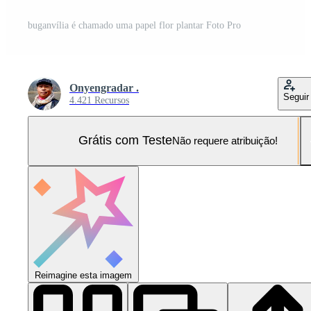
buganvília é chamado uma papel flor plantar Foto Pro
Onyengradar .
Seguir
4.421 Recursos
Grátis com Teste
Não requere atribuição!
Reimagine esta imagem