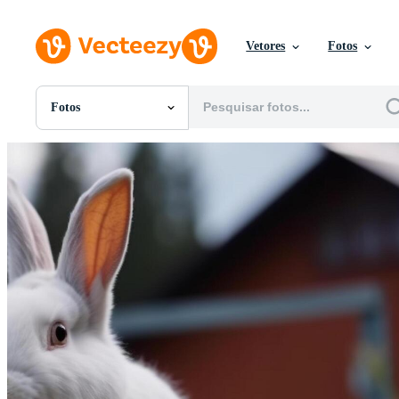
Vetores
Fotos
Fotos
Todas Imagens
Fotos
PNGs
PSDs
SVGs
Modelos
Vetores
Videos
Motion graphics
Imagens Editoriais
Eventos Editoriais