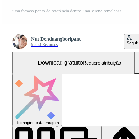
uma famoso ponto de referência dentro uma sereno semelhante a um espelho lago, generativo ai Foto Grátis
Nut Denduangboripant
Seguir
9.250 Recursos
Download gratuito
Requere atribuição
Reimagine esta imagem