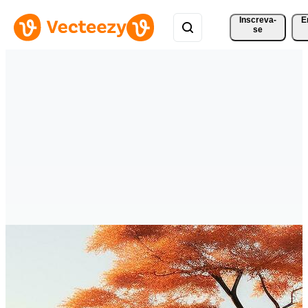
Inscreva-
E
se