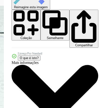
Reimagine esta imagem
Coleção
Semelhante
Compartilhar
Licença Pro Standard
O que é isto?
Mais informações