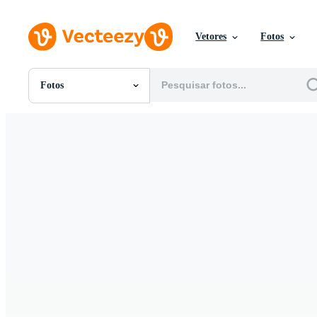
Vetores
Fotos
Fotos
Todas Imagens
Fotos
PNGs
PSDs
SVGs
Modelos
Vetores
Videos
Motion graphics
Imagens Editoriais
Eventos Editoriais