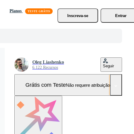
Planos
Inscreva-se
Entrar
Oleg Liashenko
Seguir
6.122 Recursos
Grátis com Teste
Não requere atribuição!