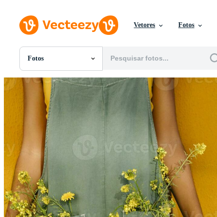
Vetores
Fotos
Fotos
Todas Imagens
Fotos
PNGs
PSDs
SVGs
Modelos
Vetores
Videos
Motion graphics
Imagens Editoriais
Eventos Editoriais