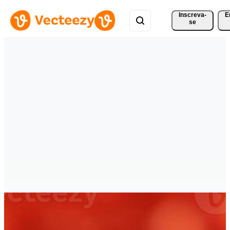
Inscreva-
E
se