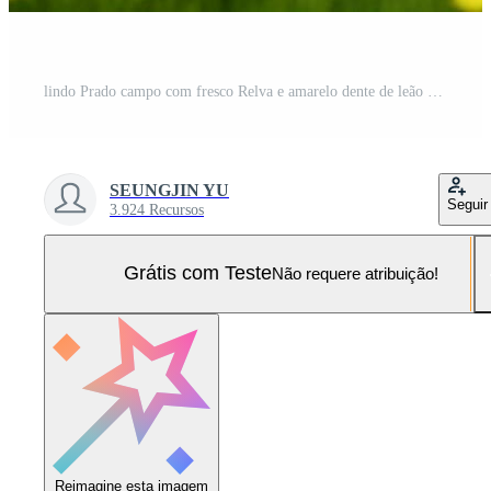
lindo Prado campo com fresco Relva e amarelo dente de leão flores dentro natureza contra uma embaçado azul céu com nuvens. verão Primavera perfeito natural panorama. generativo ai. Foto Pro
SEUNGJIN YU
Seguir
3.924 Recursos
Grátis com Teste
Não requere atribuição!
Reimagine esta imagem