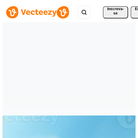
Inscreva-
E
se