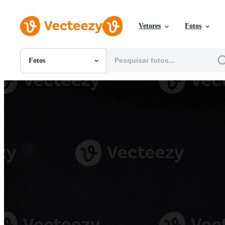
Vetores
Fotos
Fotos
Todas Imagens
Fotos
PNGs
PSDs
SVGs
Modelos
Vetores
Videos
Motion graphics
Imagens Editoriais
Eventos Editoriais