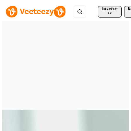
Inscreva-
E
se