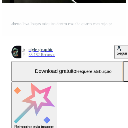
aberto lava-louças máquina dentro cozinha quarto com sujo pratos ou limpar \ limpo pratos depois de lavando dentro conceito de ai gerado Foto Grátis
style graphic
Seguir
88.182 Recursos
Download gratuito
Requere atribuição
Reimagine esta imagem