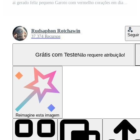
ai gerado feliz pequeno Garoto com vermelho corações em dia dos namorados dia. Foto Pro
Rudsaphon Rotchawin
Seguir
37.374 Recursos
Grátis com Teste
Não requere atribuição!
Reimagine esta imagem