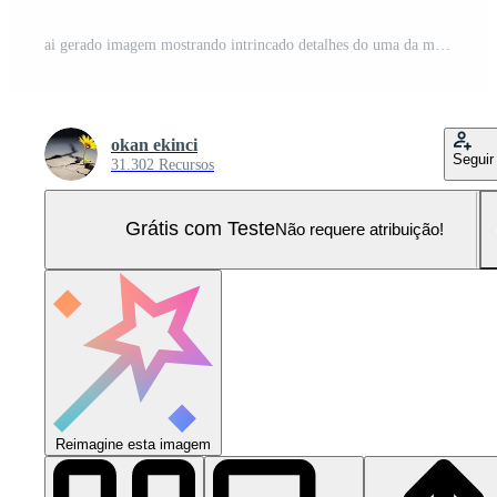
ai gerado imagem mostrando intrincado detalhes do uma da mesquita minarete iluminado de a configuração Sol. generativo ai Foto Pro
okan ekinci
Seguir
31.302 Recursos
Grátis com Teste
Não requere atribuição!
Reimagine esta imagem