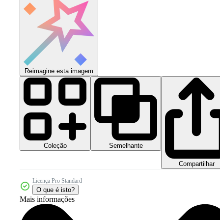
Reimagine esta imagem
Coleção
Semelhante
Compartilhar
Licença Pro Standard
O que é isto?
Mais informações