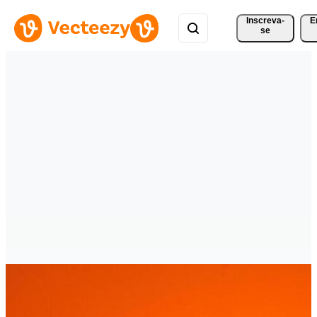
Inscreva-
E
se