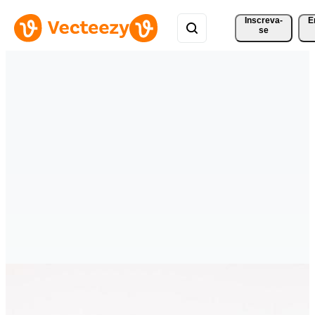
Inscreva-
E
se