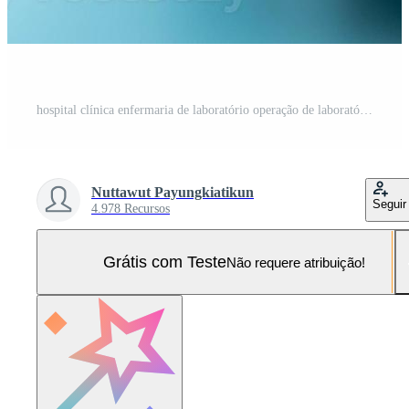
hospital clínica enfermaria de laboratório operação de laboratório emergência ambulância quarto tratamento cuidados de saúde médico tecnologia cirurgião diagnosticar lesão paciente covid-19 vacina contra a doença do vírus corona Foto Pro
Nuttawut Payungkiatikun
Seguir
4.978 Recursos
Grátis com Teste
Não requere atribuição!