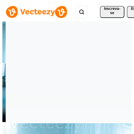
Inscreva-
E
se