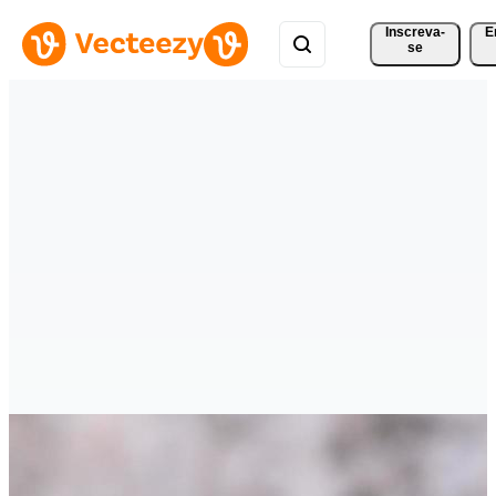
Inscreva-
E
se