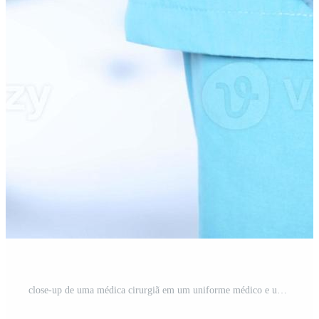
close-up de uma médica cirurgiã em um uniforme médico e um ícone do intestino com um intestino grosso no fundo da mesa de operação no hospital, fundo desfocado macio. Foto Pro