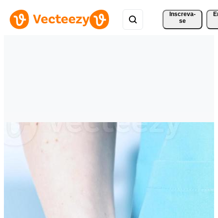
Inscreva-
E
se