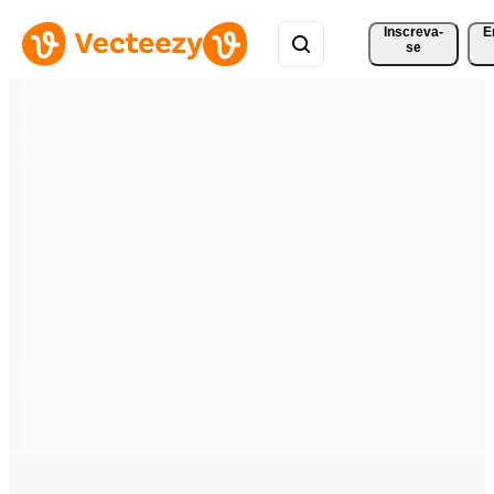
Inscreva-
E
se