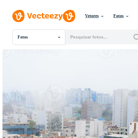
Vetores
Fotos
Fotos
Todas Imagens
Fotos
PNGs
PSDs
SVGs
Modelos
Vetores
Videos
Motion graphics
Imagens Editoriais
Eventos Editoriais