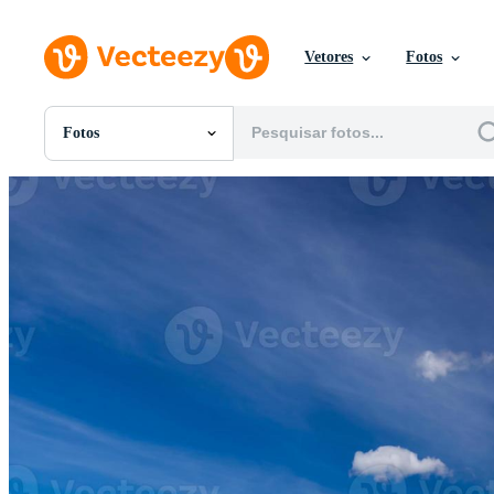
Vetores
Fotos
Fotos
Todas Imagens
Fotos
PNGs
PSDs
SVGs
Modelos
Vetores
Videos
Motion graphics
Imagens Editoriais
Eventos Editoriais