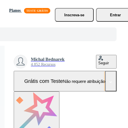
Planos
Inscreva-se
Entrar
Michal Bednarek
Seguir
4.852 Recursos
Grátis com Teste
Não requere atribuição!