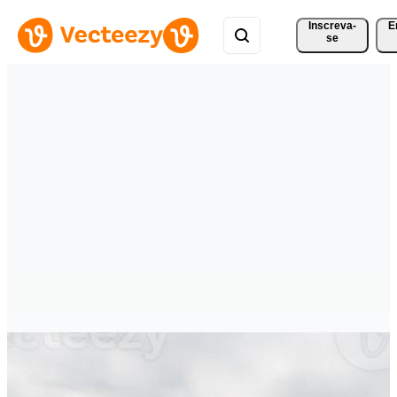
Inscreva-
E
se