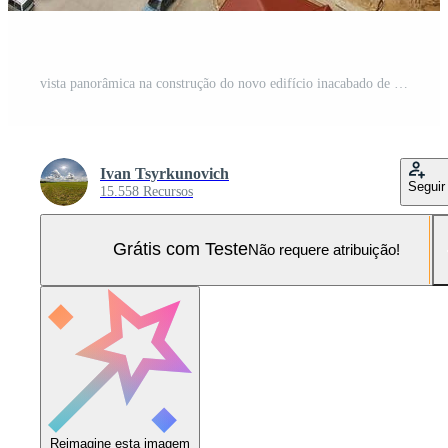
vista panorâmica na construção do novo edifício inacabado de vários andares da torre de um quarto a partir de uma vista aérea com floresta no fundo Foto Pro
Ivan Tsyrkunovich
Seguir
15.558 Recursos
Grátis com Teste
Não requere atribuição!
Reimagine esta imagem