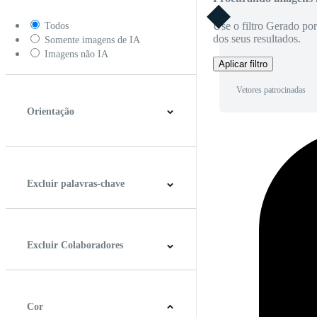
Use o filtro Gerado po
Todos
dos seus resultados.
Somente imagens de IA
Imagens não IA
Aplicar filtro
Vetores patrocinadas
Orientação
Horizontal
Vertical
Quadrado
Panorâmico
Excluir palavras-chave
Excluir Colaboradores
Cor