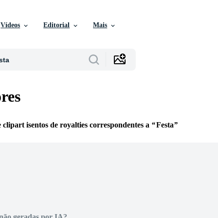
Vídeos
Editorial
Mais
ores
e clipart isentos de royalties correspondentes a
Festa
não geradas por IA?