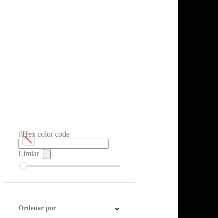
#Hex color code
Limiar
Ordenar por