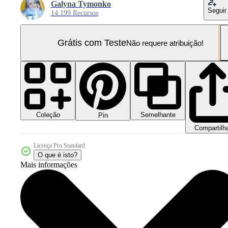
Galyna Tymonko
Seguir
14.199 Recursos
Grátis com Teste
Não requere atribuição!
Coleção
Semelhante
Pin
Compartilh
Licença Pro Standard
O que é isto?
Mais informações