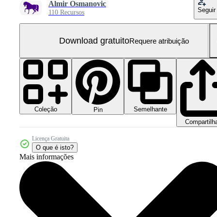
Almir Osmanovic
Seguir
110 Recursos
Download gratuito
Requere atribuição
Coleção
Semelhante
Pin
Compartilh
Licença Gratuita
O que é isto?
Mais informações