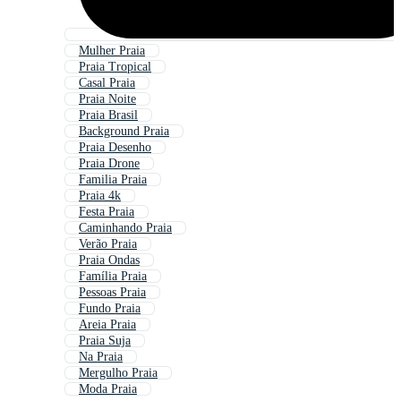
Mulher Praia
Praia Tropical
Casal Praia
Praia Noite
Praia Brasil
Background Praia
Praia Desenho
Praia Drone
Familia Praia
Praia 4k
Festa Praia
Caminhando Praia
Verão Praia
Praia Ondas
Família Praia
Pessoas Praia
Fundo Praia
Areia Praia
Praia Suja
Na Praia
Mergulho Praia
Moda Praia