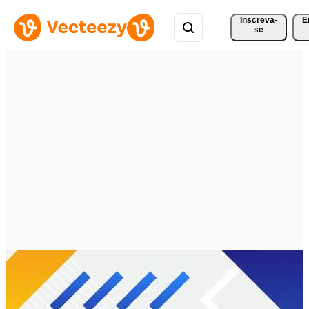
Inscreva-
E
se