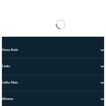
Nossa Rede
Links
Saiba Mais
Idiomas