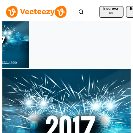
Inscreva-
E
se