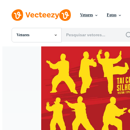
Vetores
Fotos
Vetores
Todas Imagens
Fotos
PNGs
PSDs
SVGs
Modelos
Vetores
Videos
Motion graphics
Imagens Editoriais
Eventos Editoriais