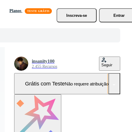
Planos
Inscreva-se
Entrar
insanity100
Seguir
2.455 Recursos
Grátis com Teste
Não requere atribuição!