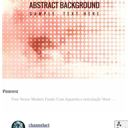
 Pinterest
Free Vector Modern Fundo Com Aquarela e reticulação Vetor Pro e SVG Pro
channelart