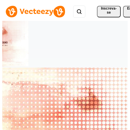
Inscreva-
E
se