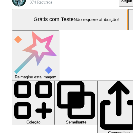
Seguir
374 Recursos
Grátis com Teste
Não requere atribuição!
Reimagine esta imagem
Coleção
Semelhante
Compartilhar