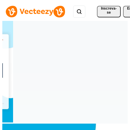
Inscreva-
E
se