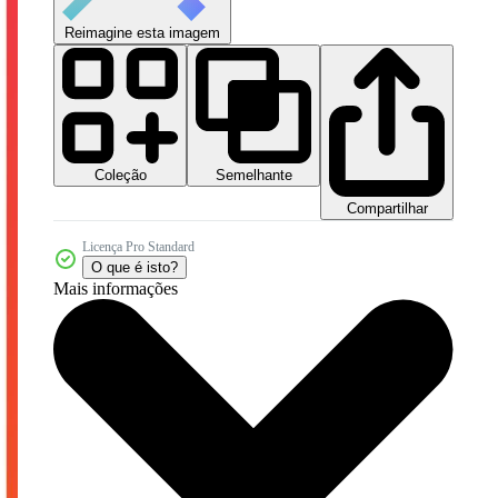
Reimagine esta imagem
Coleção
Semelhante
Compartilhar
Licença Pro Standard
O que é isto?
Mais informações