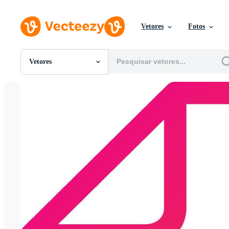
Vetores
Fotos
Vetores
Todas Imagens
Fotos
PNGs
PSDs
SVGs
Modelos
Vetores
Videos
Motion graphics
Imagens Editoriais
Eventos Editoriais